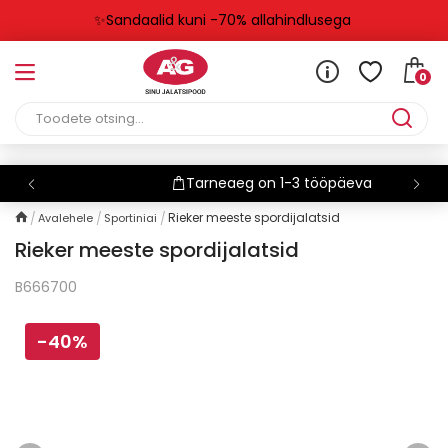
✨Sandaalid kuni -70% allahindlusega
0
Tarneaeg on 1-3 tööpäeva
Rieker meeste spordijalatsid
Avalehele
Sportiniai
Rieker meeste spordijalatsid
B666700
-40%