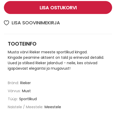
LISA OSTUKORVI
LISA SOOVINIMEKIRJA
TOOTEINFO
Musta värvi Rieker meeste sportlikud kingad.
Kingade peamine aktsent on tald ja erinevad detailid.
Uued ja stiilsed Rieker jalanõud - neile, kes otsivad
igapäevast elegantsi ja mugavust!
Bränd:
Rieker
Värvus:
Must
Tüüp:
Sportlikud
Naistele / Meestele:
Meestele