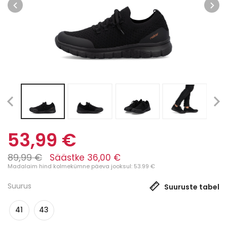
53,99 €
89,99 €
Säästke 36,00 €
Madalaim hind kolmekümne päeva jooksul: 53.99 €
Suurus
Suuruste tabel
41
43