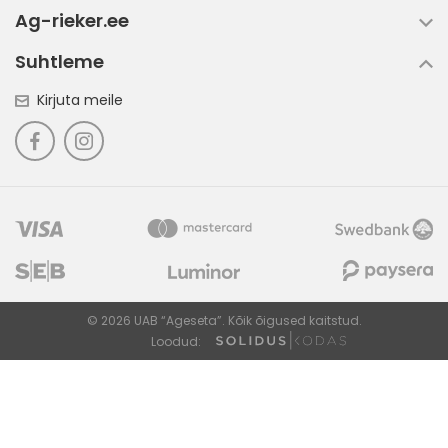
Ag-rieker.ee
Suhtleme
Kirjuta meile
© 2026 UAB “Ageseta”. Kõik õigused kaitstud.
Loodud: