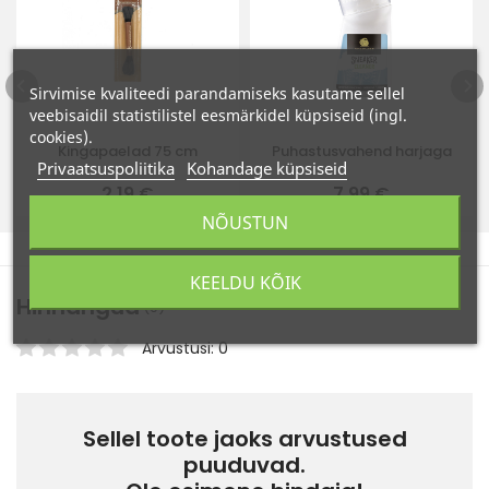
Sirvimise kvaliteedi parandamiseks kasutame sellel
veebisaidil statistilistel eesmärkidel küpsiseid (ingl.
cookies).
Kingapaelad 75 cm
Puhastusvahend harjaga
Privaatsuspoliitika
Kohandage küpsiseid
2,19 €
7,99 €
NÕUSTUN
KEELDU KÕIK
Hinnangud
(0)
Arvustusi: 0
Sellel toote jaoks arvustused
puuduvad.