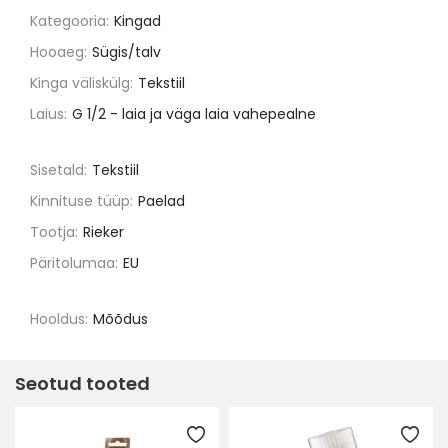
Kategooria:
Kingad
Hooaeg:
Sügis/talv
Kinga väliskülg:
Tekstiil
Laius:
G 1/2 - laia ja väga laia vahepealne
Sisetald:
Tekstiil
Kinnituse tüüp:
Paelad
Tootja:
Rieker
Päritolumaa:
EU
Hooldus:
Mõõdus
Seotud tooted