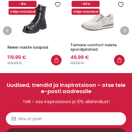
-8%
-50%
Välja müüdud
Välja müüdud
Tamaris comfort naiste
Rieker naiste saapad
spordijalatsid
119,99 €
49,99 €
129,99 €
99,99 €
Uudised, trendid ja inspiratsioon – otse teie
e-posti aadressile
Telli – saa inspiratsiooni ja 10% allahindlust!