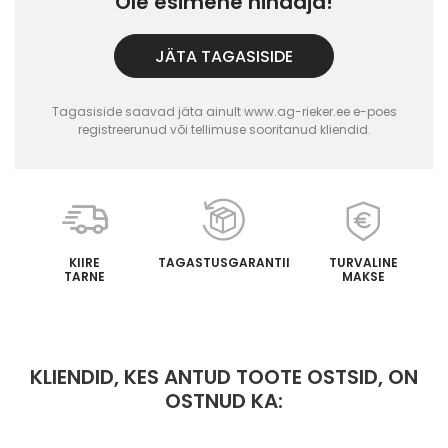
Ole esimene hindaja!
JÄTA TAGASISIDE
Tagasiside saavad jäta ainult www.ag-rieker.ee e-poes
registreerunud või tellimuse sooritanud kliendid.
KIIRE
TAGASTUSGARANTII
TURVALINE
TARNE
MAKSE
KLIENDID, KES ANTUD TOOTE OSTSID, ON
OSTNUD KA: