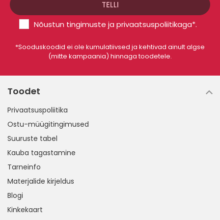
Nõustun
tingimuste
ja
privaatsuspoliitikaga
*.
*Sooduskoodid ei ole kumulatiivsed ja kehtivad ainult algse
(mitte kampaania) hinnaga toodetele.
Toodet
Privaatsuspoliitika
Ostu-müügitingimused
Suuruste tabel
Kauba tagastamine
Tarneinfo
Materjalide kirjeldus
Blogi
Kinkekaart