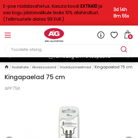
E-poe nädalavahetus. Kasuta koodi
EXTRA10
ja
3d 14h
saa kogu jalatsivalikule lisaks 10% allahindlust.
8m 55s
(Tellimustele alates 99 EUR.)
0
Tasuta kohaletoimetamine
Kingapaelad 75 cm
Avalehele
Aksessuaarid
Hooldusmeetmed
Kingapaelad 75 cm
APP75R