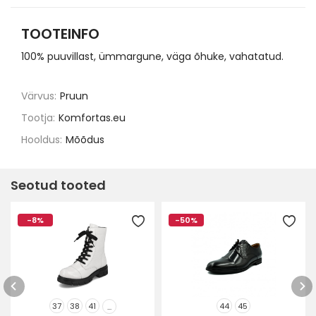
TOOTEINFO
100% puuvillast, ümmargune, väga õhuke, vahatatud.
Värvus:
Pruun
Tootja:
Komfortas.eu
Hooldus:
Mõõdus
Seotud tooted
-8%
-50%
37
38
41
44
45
...