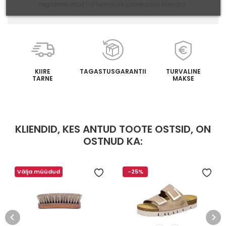
registreerunud või tellimuse sooritanud kliendid.
KIIRE
TAGASTUSGARANTII
TURVALINE
TARNE
MAKSE
KLIENDID, KES ANTUD TOOTE OSTSID, ON
OSTNUD KA:
Välja müüdud
-25%