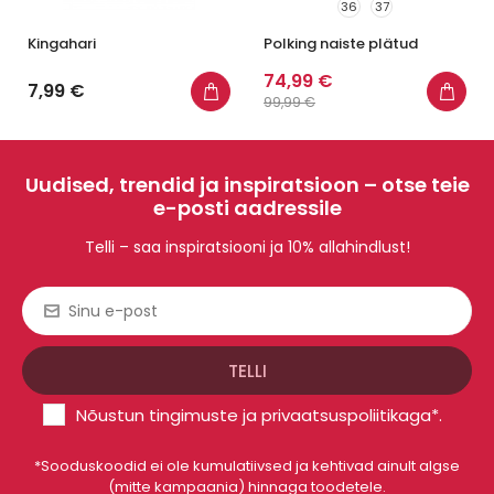
36
37
Kingahari
Polking naiste plätud
74,99 €
7,99 €
99,99 €
Uudised, trendid ja inspiratsioon – otse teie
e-posti aadressile
Telli – saa inspiratsiooni ja 10% allahindlust!
Nõustun
tingimuste
ja
privaatsuspoliitikaga
*.
*Sooduskoodid ei ole kumulatiivsed ja kehtivad ainult algse
(mitte kampaania) hinnaga toodetele.