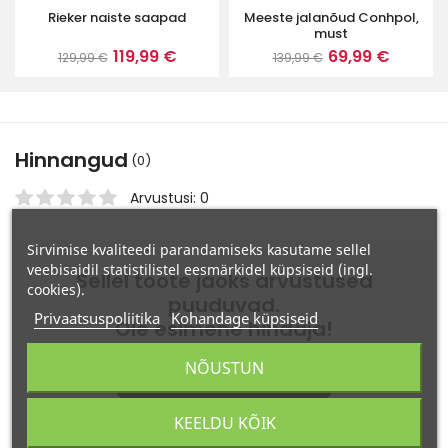
Rieker naiste saapad
Meeste jalanõud Conhpol,
must
119,99 €
69,99 €
129,99 €
139,99 €
Hinnangud
(0)
Arvustusi: 0
Sirvimise kvaliteedi parandamiseks kasutame sellel
veebisaidil statistilistel eesmärkidel küpsiseid (ingl.
Sellel toote jaoks arvustused
cookies).
puuduvad.
Privaatsuspoliitika
Kohandage küpsiseid
Ole esimene hindaja!
NÕUSTUN
JÄTA TAGASISIDE
KEELDU KÕIK
Tagasiside saavad jäta ainult www.ag-rieker.ee e-poes