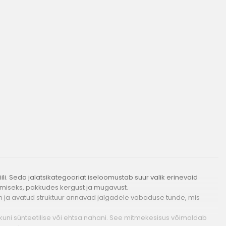
li. Seda jalatsikategooriat iseloomustab suur valik erinevaid
dmiseks, pakkudes kergust ja mugavust.
in ja avatud struktuur annavad jalgadele vabaduse tunde, mis
 kuni sünteetilise või ehtsa nahani. See mitmekesisus võimaldab