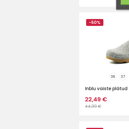
-50%
36
37
Inblu vaiste plätud
22,49 €
44,99 €