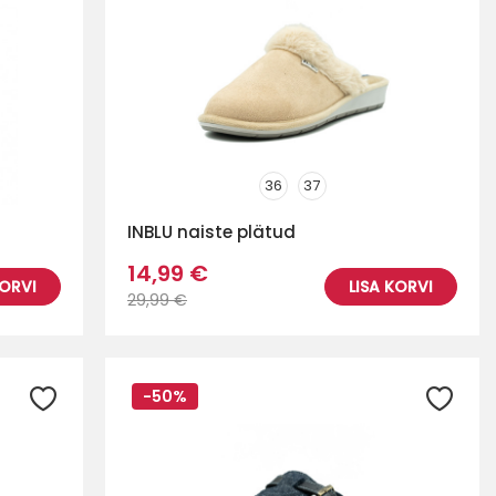
36
37
INBLU naiste plätud
14,99 €
KORVI
LISA KORVI
29,99 €
-50%