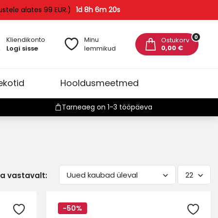
mustele alates 99 EUR.)
1d 8h 6m 19s
0
Kliendikonto
Minu
Ostukorv
0,00 €
Logi sisse
lemmikud
ekotid
Hooldusmeetmed
Tarneaeg on 1-3 tööpäeva
Uued kaubad üleval
22
ta vastavalt:
-50%