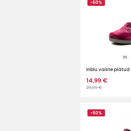
-50%
35
Inblu vaiste plätud
14,99 €
29,99 €
-50%