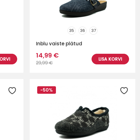
35
36
37
Inblu vaiste plätud
14,99 €
KORVI
LISA KORVI
29,99 €
-50%