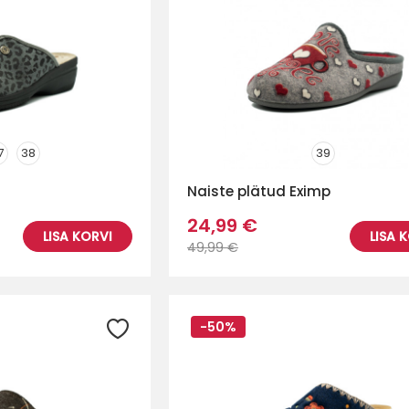
7
38
39
Naiste plätud Eximp
24,99 €
LISA KORVI
LISA 
49,99 €
-50%