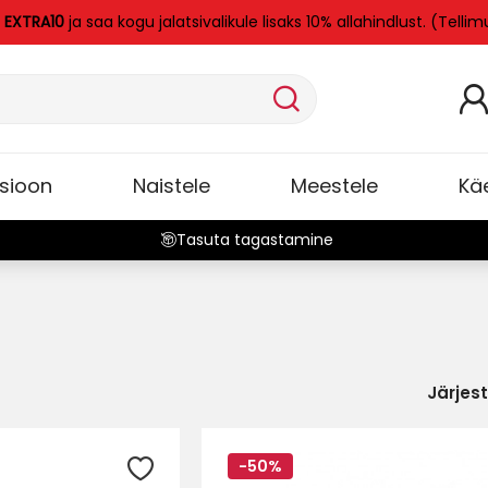
i
EXTRA10
ja saa kogu jalatsivalikule lisaks 10% allahindlust. (Telli
tsioon
Naistele
Meestele
Kä
Tasuta tagastamine
Järjes
-50%