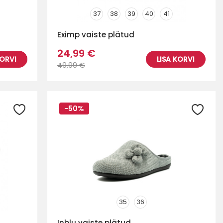
37
38
39
40
41
Eximp vaiste plätud
24,99 €
KORVI
LISA KORVI
49,99 €
-50%
35
36
Inblu vaiste plätud