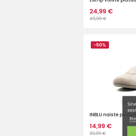
24,99 €
49,99 €
-50%
35
3
Sirv
eesm
INBLU naiste plätud
Pri
14,99 €
29,99 €