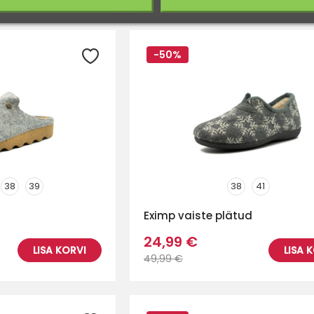
-50%
38
39
38
41
Eximp vaiste plätud
24,99 €
LISA KORVI
LISA 
49,99 €