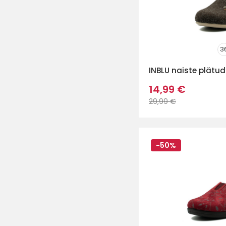
3
INBLU naiste plätud
14,99 €
29,99 €
-50%