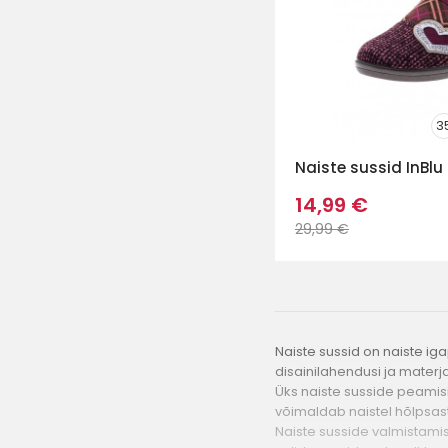
3
Naiste sussid InBlu
14,99 €
29,99 €
Naiste sussid on naiste ig
disainilahendusi ja mater
Üks naiste susside peamisi
võimaldab naistel hõlpsast
Naiste susside valmistamis