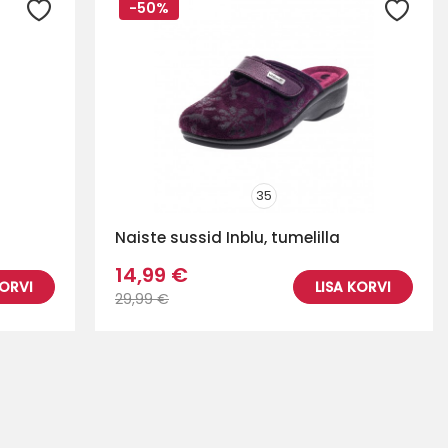
-50%
35
Naiste sussid Inblu, tumelilla
14,99 €
KORVI
LISA KORVI
29,99 €