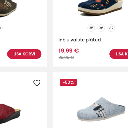
6
35
36
37
Inblu vaiste plätud
19,99 €
LISA KORVI
LISA 
39,99 €
-50%