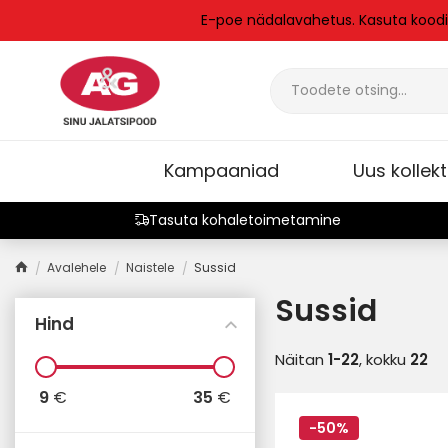
E-poe nädalavahetus. Kasuta kood
Kampaaniad
Uus kollek
Tasuta kohaletoimetamine
Avalehele
Naistele
Sussid
Sussid
Hind
Näitan
1-22
, kokku
22
9
€
35
€
-50%