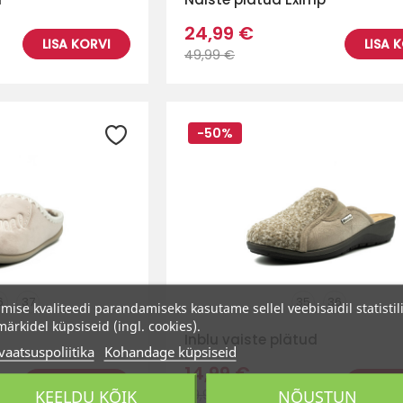
24,99 €
LISA KORVI
LISA 
49,99 €
-50%
6
37
35
36
imise kvaliteedi parandamiseks kasutame sellel veebisaidil statistili
ärkidel küpsiseid (ingl. cookies).
Inblu vaiste plätud
vaatsuspoliitika
Kohandage küpsiseid
14,99 €
LISA KORVI
LISA 
KEELDU KÕIK
NÕUSTUN
29,99 €