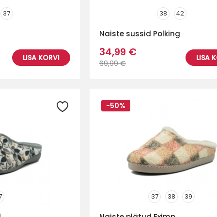
37
38
42
Naiste sussid Polking
34,99 €
LISA KORVI
LISA 
69,99 €
-50%
7
37
38
39
d
Naiste plätud Eximp