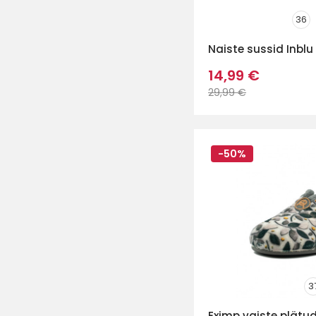
36
Naiste sussid Inblu
14,99 €
29,99 €
-50%
3
Eximp vaiste plätu