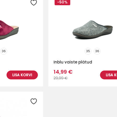
-50%
36
35
36
Inblu vaiste plätud
14,99 €
LISA KORVI
LISA 
29,99 €