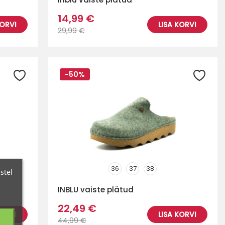
14,99 €
KORVI
LISA KORVI
29,99 €
-50%
36
37
38
stel
INBLU vaiste plätud
22,49 €
KORVI
LISA KORVI
44,99 €