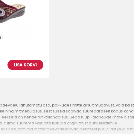
5
LISA KORVI
apäevaelu lahutamatu osa, pakkudes mitte ainult mugavust, vaid ka stii
jale ning mitmekülgsus, sest sussid sobivad suurepäraselt kodus kan
 eeliseid on nende funktsionaalsus. Seda tüüpi jalanõude lihtne disa
i ja ilma suurema vaevata lülituda argirütmist puhkerežiimile.
eks kasutatavad materjalid varieeruvad pehmest puuvillast ja villast