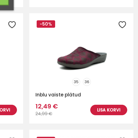
-50%
35
36
Inblu vaiste plätud
12,49 €
KORVI
LISA KORVI
24,99 €