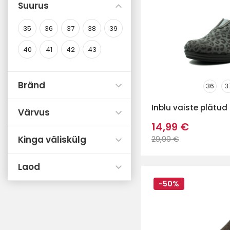
Suurus
35
36
37
38
39
40
41
42
43
Bränd
36
3
Inblu vaiste plätud
Värvus
14,99 €
Kinga väliskülg
29,99 €
Laod
-50%