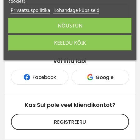
cookies).
Privaatsuspoliitika
Kohandage küpsiseid
NÕUSTUN
Unustasid oma salasõna
SISENE
KEELDU KÕIK
või liitu läbi
Facebook
Google
Kas Sul pole veel kliendikontot?
REGISTREERU