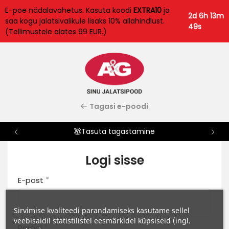
E-poe nädalavahetus. Kasuta koodi
EXTRA10
ja
2d 6h 13m
saa kogu jalatsivalikule lisaks 10% allahindlust.
49s
(Tellimustele alates 99 EUR.)
Tagasi e-poodi
Tasuta tagastamine
Logi sisse
*
E-post
Sirvimise kvaliteedi parandamiseks kasutame sellel
veebisaidil statistilistel eesmärkidel küpsiseid (ingl.
*
Parool