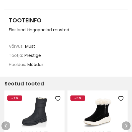
TOOTEINFO
Elastsed kingapaelad mustad
Värvus:
Must
Tootja:
Prestige
Hooldus:
Mõõdus
Seotud tooted
-7%
-8%