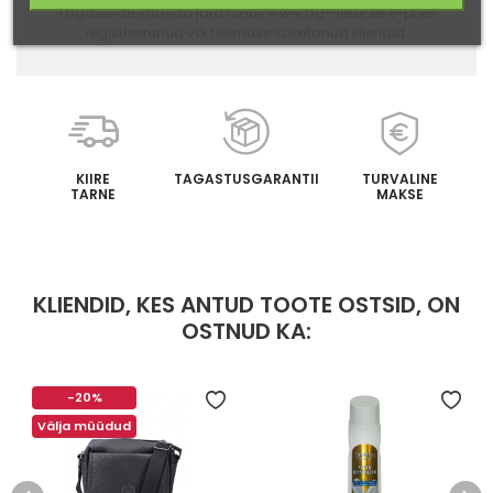
Tagasiside saavad jäta ainult www.ag-rieker.ee e-poes
registreerunud või tellimuse sooritanud kliendid.
KIIRE
TAGASTUSGARANTII
TURVALINE
TARNE
MAKSE
KLIENDID, KES ANTUD TOOTE OSTSID, ON
OSTNUD KA:
-20%
Välja müüdud