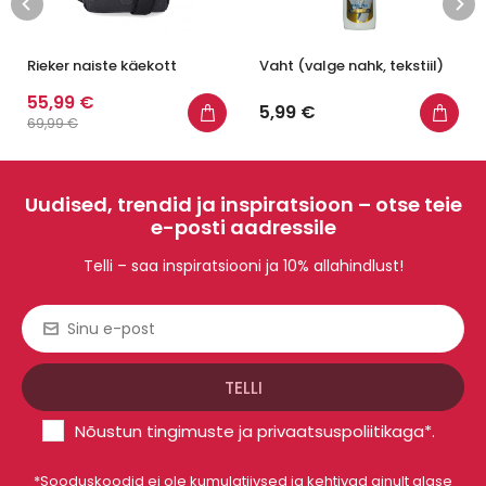
Rieker naiste käekott
Vaht (valge nahk, tekstiil)
55,99 €
5,99 €
69,99 €
Uudised, trendid ja inspiratsioon – otse teie
e-posti aadressile
Telli – saa inspiratsiooni ja 10% allahindlust!
Nõustun
tingimuste
ja
privaatsuspoliitikaga
*.
*Sooduskoodid ei ole kumulatiivsed ja kehtivad ainult algse