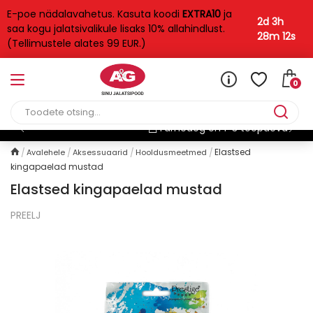
E-poe nädalavahetus. Kasuta koodi
EXTRA10
ja
2d 3h
saa kogu jalatsivalikule lisaks 10% allahindlust.
28m 12s
(Tellimustele alates 99 EUR.)
0
Tarneaeg on 1-3 tööpäeva
Elastsed
Avalehele
Aksessuaarid
Hooldusmeetmed
kingapaelad mustad
Elastsed kingapaelad mustad
PREELJ