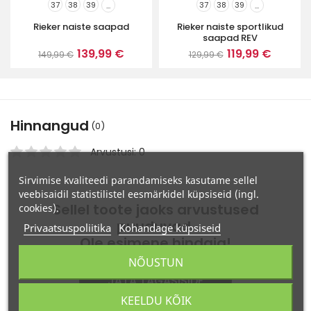
37
38
39
37
38
39
...
...
Rieker naiste saapad
Rieker naiste sportlikud
saapad REV
139,99 €
119,99 €
149,99 €
129,99 €
Hinnangud
(0)
Arvustusi: 0
Sirvimise kvaliteedi parandamiseks kasutame sellel
veebisaidil statistilistel eesmärkidel küpsiseid (ingl.
Sellel toote jaoks arvustused
cookies).
puuduvad.
Privaatsuspoliitika
Kohandage küpsiseid
Ole esimene hindaja!
NÕUSTUN
JÄTA TAGASISIDE
KEELDU KÕIK