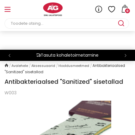
0
Tasuta kohaletoimetamine
Antibakteriaalsed
Avalehele
Aksessuaarid
Hooldusmeetmed
"Sanitized" sisetallad
Antibakteriaalsed "Sanitized" sisetallad
W003