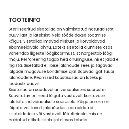
TOOTEINFO
Steriliseeritud sisetallad on valmistatud naturaalsest
puuvillast ja lateksist. Neid töödeldakse tootmise
käigus. Sisetallad imavad niiskust ja kõrvaldavad
ebameeldivaid lõhnu. Lateks sisetalla alumises osas
vähendab liigeste löögikoormust, st nõrgestab löögi
mõju. Perforeering tagab hea õhuringluse, nii et jalad ei
higista. Sisetallad ei libise jalanõude sees ja tagavad
jalgade mugavuse kõndimise ajal. Sobivad igat tüüpi
jalanõudele. Peamised koostisosad on lateks ja
looduslik puuvill.
Sisetallad on saadaval universaalsetes suurustes.
Soovitatav on need lõigata vastavalt kantavate
jalatsite individuaalsele suurusele. Kõige parem on
lõigata vastavalt jalanõudest eemaldatud
sisetaldadele või vastavalt lõikeliinidele, mis on
näidatud etiketi siseküljel olevas tabelis.