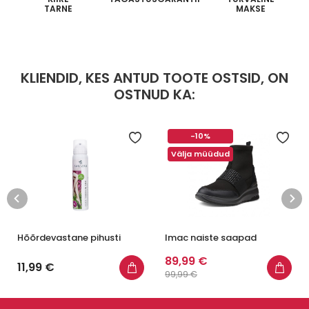
TARNE
MAKSE
KLIENDID, KES ANTUD TOOTE OSTSID, ON
OSTNUD KA:
-10%
Välja müüdud
Hõõrdevastane pihusti
Imac naiste saapad
89,99 €
11,99 €
99,99 €