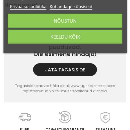
Hinnangud
(0)
Privaatsuspoliitika
Kohandage küpsiseid
Arvustusi: 0
NÕUSTUN
KEELDU KÕIK
Sellel toote jaoks arvustused
puuduvad.
Ole esimene hindaja!
JÄTA TAGASISIDE
Tagasiside saavad jäta ainult www.ag-rieker.ee e-poes
registreerunud või tellimuse sooritanud kliendid.
KIIRE
TAGASTUSGARANTII
TURVALINE