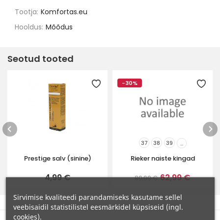
Tootja:
Komfortas.eu
Hooldus:
Mõõdus
Seotud tooted
-30%
37
38
39
...
Prestige salv (sinine)
Rieker naiste kingad
4,99 €
62,99 €
89,99 €
Sirvimise kvaliteedi parandamiseks kasutame sellel
veebisaidil statistilistel eesmärkidel küpsiseid (ingl.
cookies).