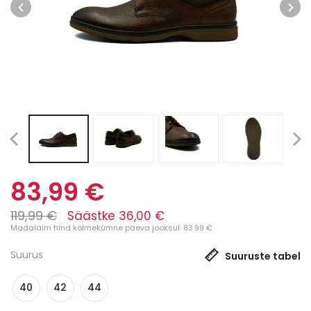
83,99 €
119,99 €
Säästke 36,00 €
Madalaim hind kolmekümne päeva jooksul: 83.99 €
Suurus
Suuruste tabel
40
42
44