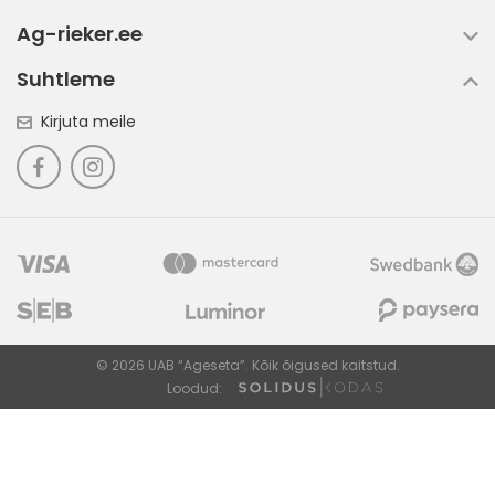
Ag-rieker.ee
Suhtleme
Kirjuta meile
© 2026 UAB “Ageseta”. Kõik õigused kaitstud.
Loodud: