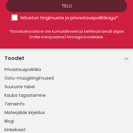
Nõustun
tingimuste
ja
privaatsuspoliitikaga
*.
*Sooduskoodid ei ole kumulatiivsed ja kehtivad ainult algse
(mitte kampaania) hinnaga toodetele.
Toodet
Privaatsuspoliitika
Ostu-müügitingimused
Suuruste tabel
Kauba tagastamine
Tarneinfo
Materjalide kirjeldus
Blogi
Kinkekaart