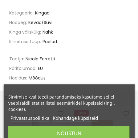
Kategooria:
Kingad
Hooaeg:
Kevad/Suvi
Kinga väliskülg:
Nahk
Kinnituse tüüp:
Paelad
Tootja:
Nicolo Ferretti
Päritolumaa:
EU
Hooldus:
Mõõdus
Seotud tooted
Sirvimise kvaliteedi parandamiseks kasutame sellel
veebisaidil statistilistel eesmärkidel küpsiseid (ingl.
cookies).
-33%
Privaatsuspoliitika
Kohandage küpsiseid
NÕUSTUN