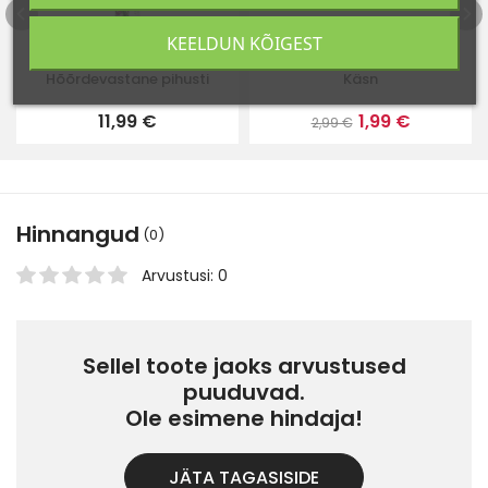
KEELDUN KÕIGEST
Hõõrdevastane pihusti
Käsn
11,99 €
1,99 €
2,99 €
Hinnangud
(0)
Arvustusi: 0
Sellel toote jaoks arvustused
puuduvad.
Ole esimene hindaja!
JÄTA TAGASISIDE