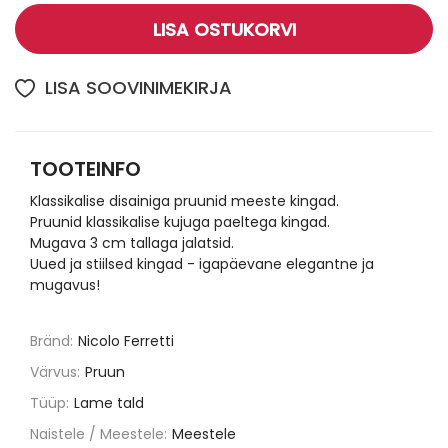
LISA OSTUKORVI
LISA SOOVINIMEKIRJA
TOOTEINFO
Klassikalise disainiga pruunid meeste kingad.
Pruunid klassikalise kujuga paeltega kingad.
Mugava 3 cm tallaga jalatsid.
Uued ja stiilsed kingad - igapäevane elegantne ja
mugavus!
Bränd:
Nicolo Ferretti
Värvus:
Pruun
Tüüp:
Lame tald
Naistele / Meestele:
Meestele