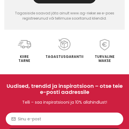
Tagasiside saavad jäta ainult www.ag-rieker.ee e-poes
registreerunud või tellimuse sooritanud kliendid.
KIIRE
TAGASTUSGARANTII
TURVALINE
TARNE
MAKSE
Uudised, trendid ja inspiratsioon – otse teie
e-posti aadressile
Telli – saa inspiratsiooni ja 10% allahindlust!