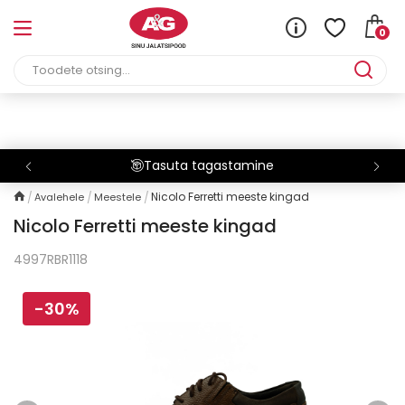
0
e
Tarneaeg on 1-3 tööp
Nicolo Ferretti meeste kingad
Avalehele
Meestele
Nicolo Ferretti meeste kingad
4997RBR1118
-30%