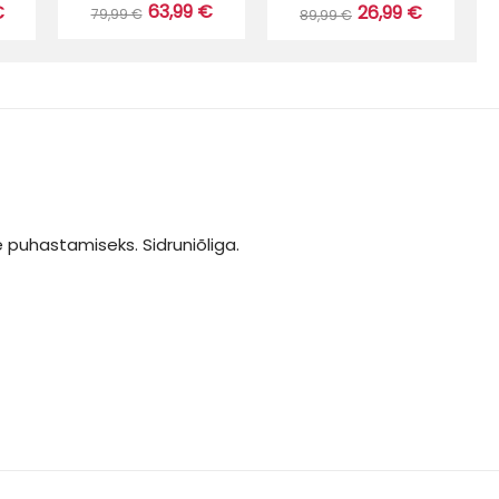
63,99 €
€
26,99 €
79,99 €
89,99 €
e puhastamiseks. Sidruniõliga.