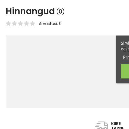
Hinnangud
(0)
Arvustusi: 0
Sirv
S
eesm
Pri
KIIRE
TARNE