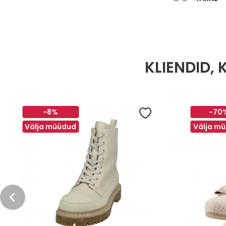
KLIENDID,
-8%
-70
Välja müüdud
Välja m