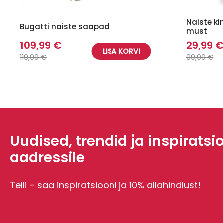
Naiste ki
Bugatti naiste saapad
must
109,99 €
29,99 
LISA KORVI
119,99 €
99,99 €
Uudised, trendid ja inspiratsi
aadressile
Telli – saa inspiratsiooni ja 10% allahindlust!