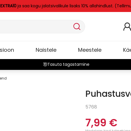
i
EXTRA10
ja saa kogu jalatsivalikule lisaks 10% allahindlust. (Tellim
tsioon
Naistele
Meestele
Kä
Tasuta tagastamine
hend
Puhastus
5768
7,99 €
Madalaim hind kolmekümne 