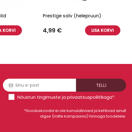
lid
Prestige salv (helepruun)
4,99 €
A KORVI
LISA KORVI
Nõustun
tingimuste
ja
privaatsuspoliitikaga
*.
*Sooduskoodid ei ole kumulatiivsed ja kehtivad ainult
algse (mitte kampaania) hinnaga toodetele.