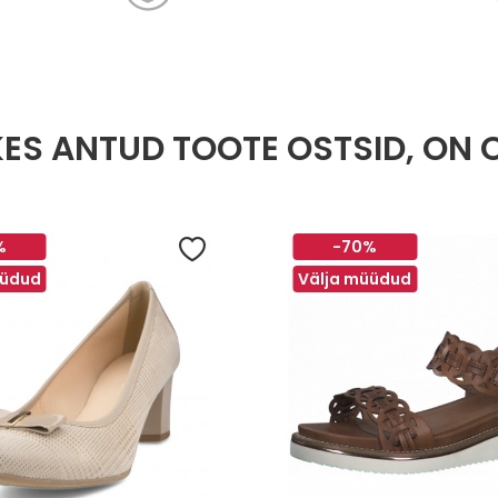
 KES ANTUD TOOTE OSTSID, ON 
%
-70%
üüdud
Välja müüdud