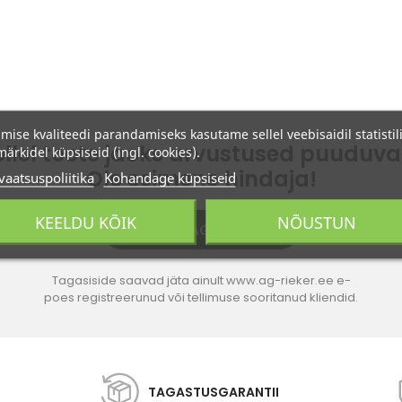
imise kvaliteedi parandamiseks kasutame sellel veebisaidil statistili
ellel toote jaoks arvustused puuduva
ärkidel küpsiseid (ingl. cookies).
Ole esimene hindaja!
vaatsuspoliitika
Kohandage küpsiseid
KEELDU KÕIK
NÕUSTUN
JÄTA TAGASISIDE
Tagasiside saavad jäta ainult www.ag-rieker.ee e-
poes registreerunud või tellimuse sooritanud kliendid.
TAGASTUSGARANTII