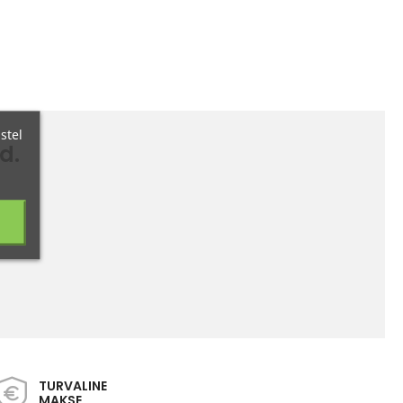
stel
d.
TURVALINE
MAKSE