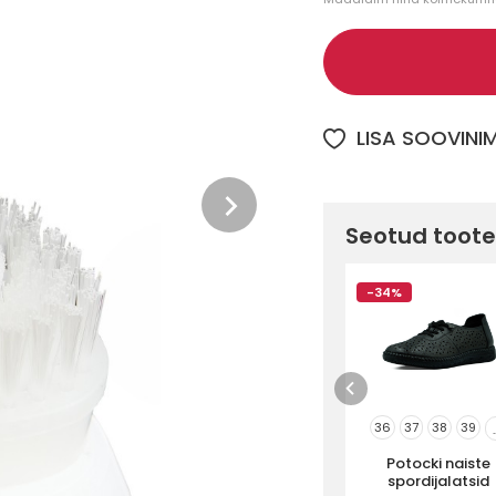
LISA SOOVINI
Seotud toot
-34%
36
37
38
39
.
Potocki naiste
spordijalatsid