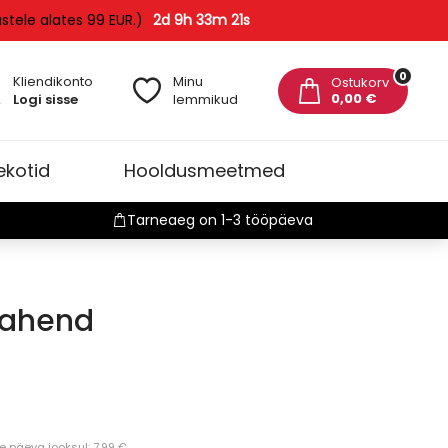
ustele alates 99 EUR.)
2d 9h 33m 21s
0
Kliendikonto
Minu
Ostukorv
0,00 €
Logi sisse
lemmikud
ekotid
Hooldusmeetmed
Tarneaeg on 1-3 tööpäeva
vahend
päeva jooksul: 7.99 €