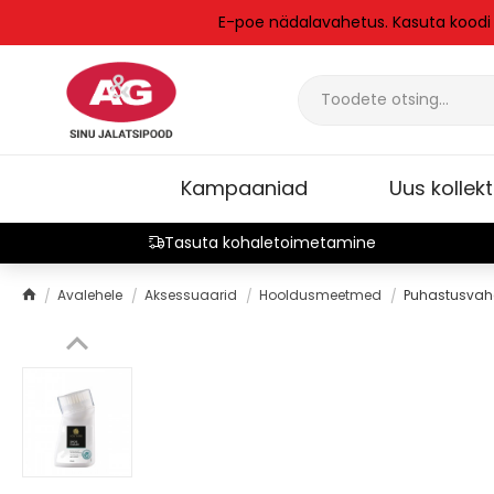
E-poe nädalavahetus. Kasuta kood
Kampaaniad
Uus kollek
Tasuta kohaletoimetamine
Avalehele
Aksessuaarid
Hooldusmeetmed
Puhastusva