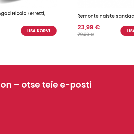
ngad Nicolo Ferretti,
Remonte naiste sandaa
€
23,99 €
LISA KORVI
LIS
79,99 €
oon – otse teie e-posti