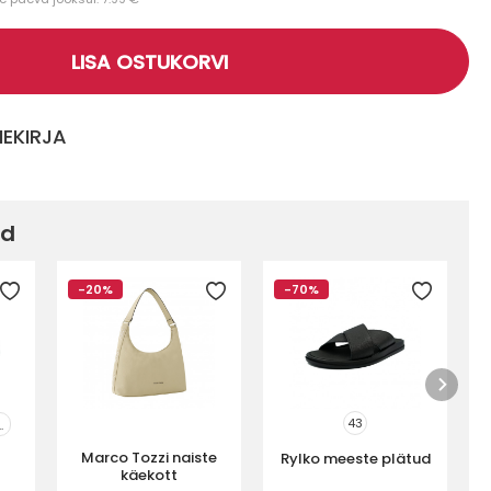
LISA OSTUKORVI
MEKIRJA
ed
-20%
-70%
43
..
Marco Tozzi naiste
Rylko meeste plätud
käekott